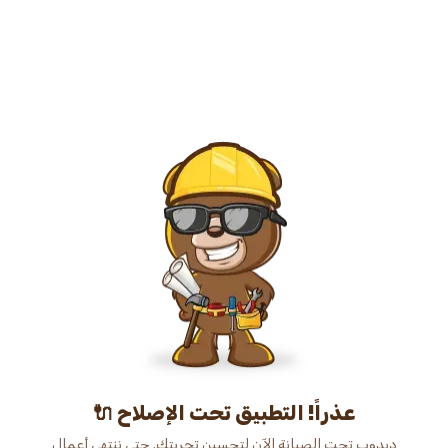
عذراً! التطبيق تحت الإصلاح 🔌
دبدوب تحت الصيانة الآن لتحسين تجربتك. حتى ننتهي أعمال