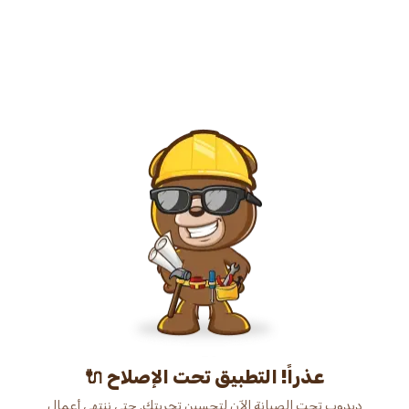
عذراً! التطبيق تحت الإصلاح 🔌
دبدوب تحت الصيانة الآن لتحسين تجربتك. حتى ننتهي أعمال