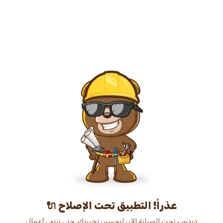
عذراً! التطبيق تحت الإصلاح 🔌
دبدوب تحت الصيانة الآن لتحسين تجربتك. حتى ننتهي أعمال