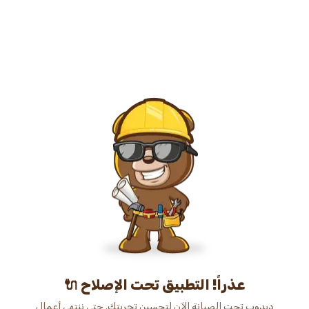
عذراً! التطبيق تحت الإصلاح 🔌
دبدوب تحت الصيانة الآن لتحسين تجربتك. حتى ننتهي أعمال