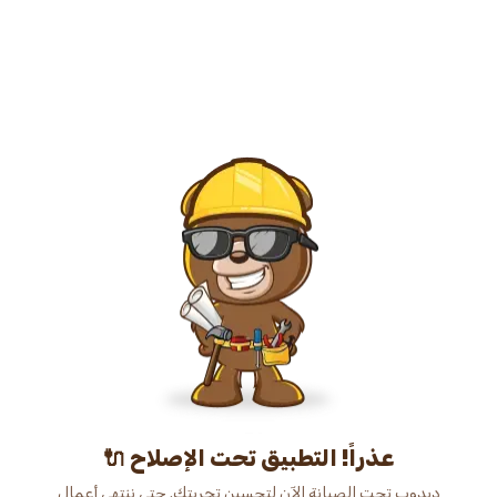
عذراً! التطبيق تحت الإصلاح 🔌
دبدوب تحت الصيانة الآن لتحسين تجربتك. حتى ننتهي أعمال