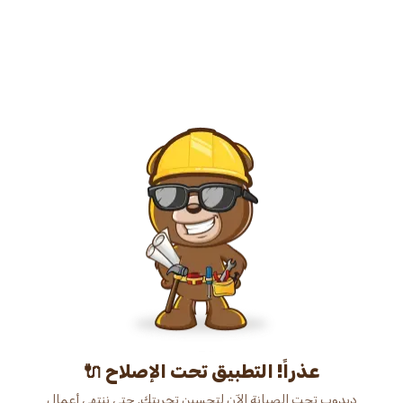
عذراً! التطبيق تحت الإصلاح 🔌
دبدوب تحت الصيانة الآن لتحسين تجربتك. حتى ننتهي أعمال