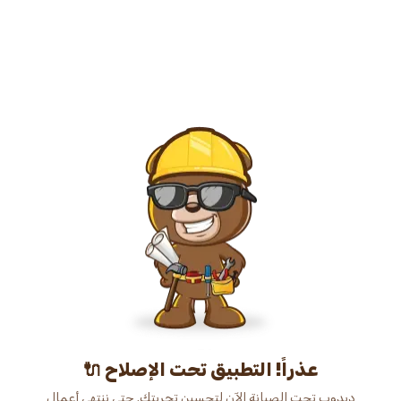
عذراً! التطبيق تحت الإصلاح 🔌
دبدوب تحت الصيانة الآن لتحسين تجربتك. حتى ننتهي أعمال