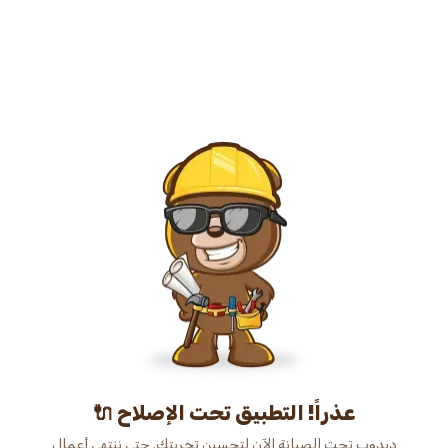
عذراً! التطبيق تحت الإصلاح 🔌
دبدوب تحت الصيانة الآن لتحسين تجربتك. حتى ننتهي أعمال