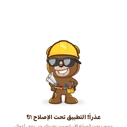
عذراً! التطبيق تحت الإصلاح 🔌
دبدوب تحت الصيانة الآن لتحسين تجربتك. حتى ننتهي أعمال