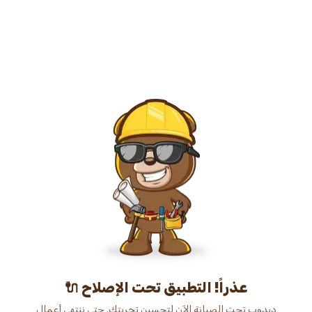
عذراً! التطبيق تحت الإصلاح 🔌
دبدوب تحت الصيانة الآن لتحسين تجربتك. حتى ننتهي أعمال