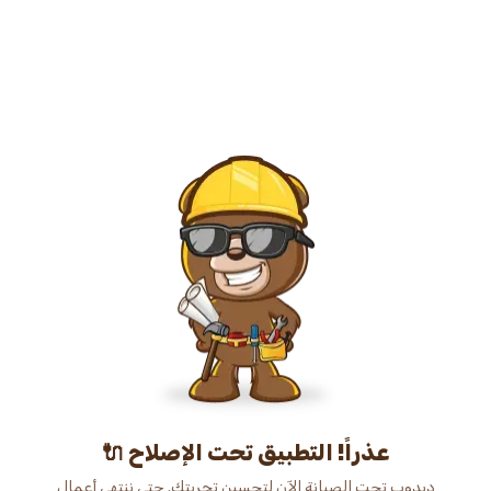
عذراً! التطبيق تحت الإصلاح 🔌
دبدوب تحت الصيانة الآن لتحسين تجربتك. حتى ننتهي أعمال