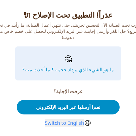
عذراً! التطبيق تحت الإصلاح 🔌
ب تحت الصيانة الآن لتحسين تجربتك. حتى ننتهي أعمال الصيانة، ما رأيك في ت
يع؟ حل اللغز وأرسل إجابتك عبر البريد الإلكتروني لتحصل على خصم خاص م
دبدوب!
🤔
ما هو الشيء الذي يزداد حجمه كلما أخذت منه؟
عرفت الإجابة؟
نعم! أرسلها عبر البريد الإلكتروني
Switch to English