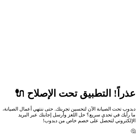
عذراً! التطبيق تحت الإصلاح 🔌
دبدوب تحت الصيانة الآن لتحسين تجربتك. حتى ننتهي أعمال الصيانة،
ما رأيك في تحدي سريع؟ حل اللغز وأرسل إجابتك عبر البريد
الإلكتروني لتحصل على خصم خاص من دبدوب!
🤔