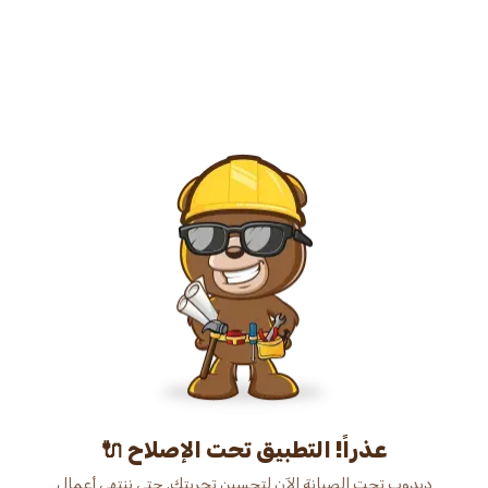
عذراً! التطبيق تحت الإصلاح 🔌
دبدوب تحت الصيانة الآن لتحسين تجربتك. حتى ننتهي أعمال