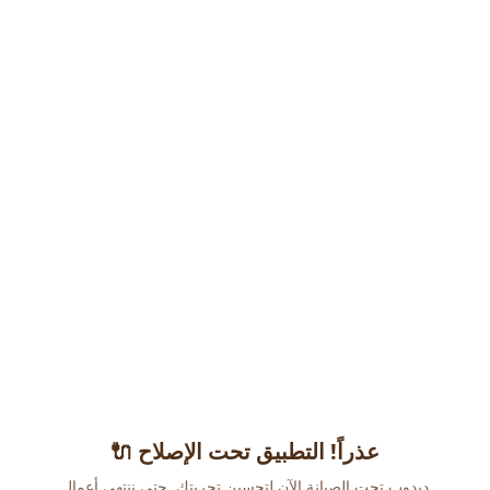
عذراً! التطبيق تحت الإصلاح 🔌
دبدوب تحت الصيانة الآن لتحسين تجربتك. حتى ننتهي أعمال