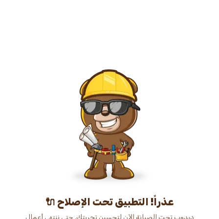
عذراً! التطبيق تحت الإصلاح 🔌
دبدوب تحت الصيانة الآن لتحسين تجربتك. حتى ننتهي أعمال