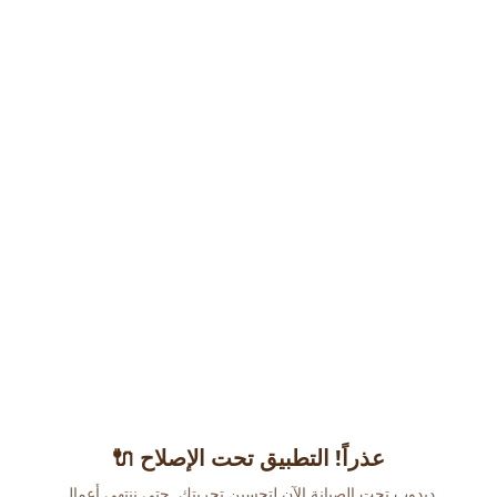
عذراً! التطبيق تحت الإصلاح 🔌
دبدوب تحت الصيانة الآن لتحسين تجربتك. حتى ننتهي أعمال