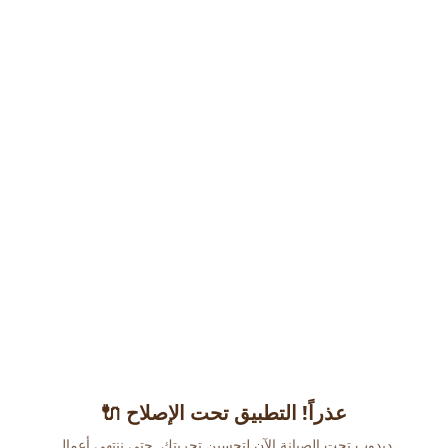
عذراً! التطبيق تحت الإصلاح 🔌
دبدوب تحت الصيانة الآن لتحسين تجربتك. حتى ننتهي أعمال