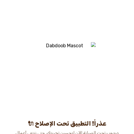
عذراً! التطبيق تحت الإصلاح 🔌
دبدوب تحت الصيانة الآن لتحسين تجربتك. حتى ننتهي أعمال