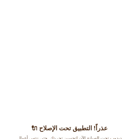
عذراً! التطبيق تحت الإصلاح 🔌
دبدوب تحت الصيانة الآن لتحسين تجربتك. حتى ننتهي أعمال