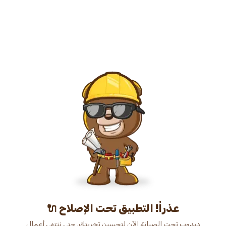
عذراً! التطبيق تحت الإصلاح 🔌
دبدوب تحت الصيانة الآن لتحسين تجربتك. حتى ننتهي أعمال