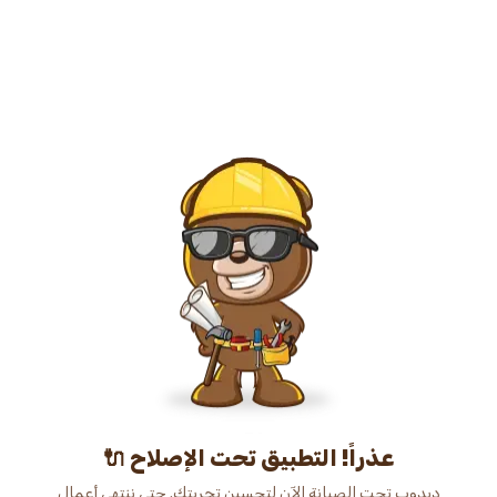
عذراً! التطبيق تحت الإصلاح 🔌
دبدوب تحت الصيانة الآن لتحسين تجربتك. حتى ننتهي أعمال