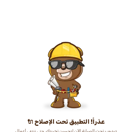
عذراً! التطبيق تحت الإصلاح 🔌
دبدوب تحت الصيانة الآن لتحسين تجربتك. حتى ننتهي أعمال