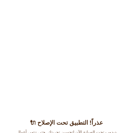
عذراً! التطبيق تحت الإصلاح 🔌
دبدوب تحت الصيانة الآن لتحسين تجربتك. حتى ننتهي أعمال