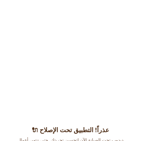
عذراً! التطبيق تحت الإصلاح 🔌
دبدوب تحت الصيانة الآن لتحسين تجربتك. حتى ننتهي أعمال