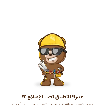
عذراً! التطبيق تحت الإصلاح 🔌
دبدوب تحت الصيانة الآن لتحسين تجربتك. حتى ننتهي أعمال