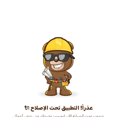
عذراً! التطبيق تحت الإصلاح 🔌
دبدوب تحت الصيانة الآن لتحسين تجربتك. حتى ننتهي أعمال