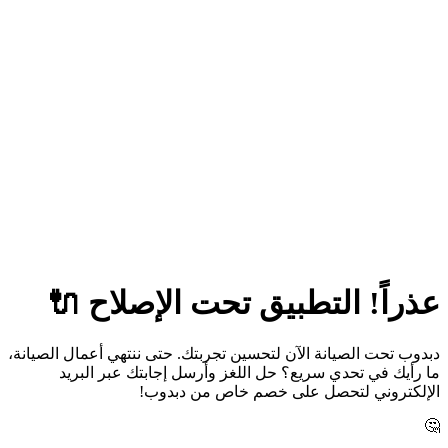
عذراً! التطبيق تحت الإصلاح 🔌
دبدوب تحت الصيانة الآن لتحسين تجربتك. حتى ننتهي أعمال الصيانة،
ما رأيك في تحدي سريع؟ حل اللغز وأرسل إجابتك عبر البريد
الإلكتروني لتحصل على خصم خاص من دبدوب!
🤔