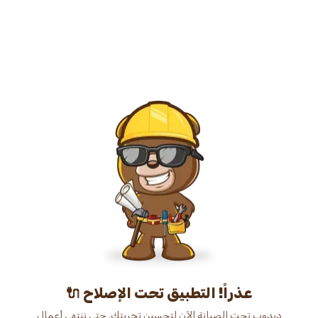
عذراً! التطبيق تحت الإصلاح 🔌
دبدوب تحت الصيانة الآن لتحسين تجربتك. حتى ننتهي أعمال