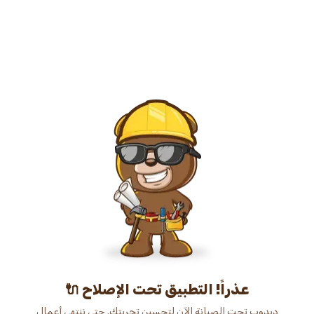
عذراً! التطبيق تحت الإصلاح 🔌
دبدوب تحت الصيانة الآن لتحسين تجربتك. حتى ننتهي أعمال