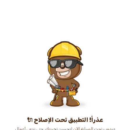
عذراً! التطبيق تحت الإصلاح 🔌
دبدوب تحت الصيانة الآن لتحسين تجربتك. حتى ننتهي أعمال