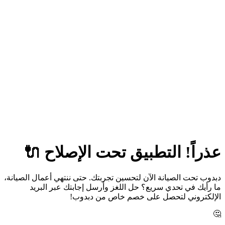
عذراً! التطبيق تحت الإصلاح 🔌
دبدوب تحت الصيانة الآن لتحسين تجربتك. حتى ننتهي أعمال الصيانة،
ما رأيك في تحدي سريع؟ حل اللغز وأرسل إجابتك عبر البريد
الإلكتروني لتحصل على خصم خاص من دبدوب!
🤔