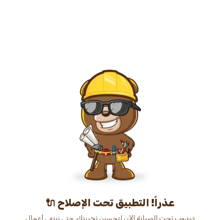
عذراً! التطبيق تحت الإصلاح 🔌
دبدوب تحت الصيانة الآن لتحسين تجربتك. حتى ننتهي أعمال