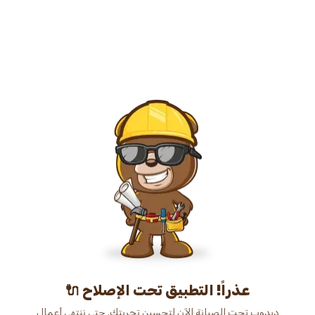
عذراً! التطبيق تحت الإصلاح 🔌
دبدوب تحت الصيانة الآن لتحسين تجربتك. حتى ننتهي أعمال