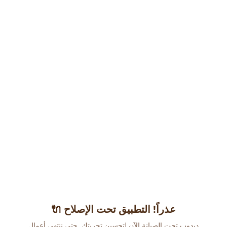
عذراً! التطبيق تحت الإصلاح 🔌
دبدوب تحت الصيانة الآن لتحسين تجربتك. حتى ننتهي أعمال