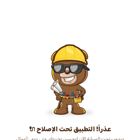
عذراً! التطبيق تحت الإصلاح 🔌
دبدوب تحت الصيانة الآن لتحسين تجربتك. حتى ننتهي أعمال