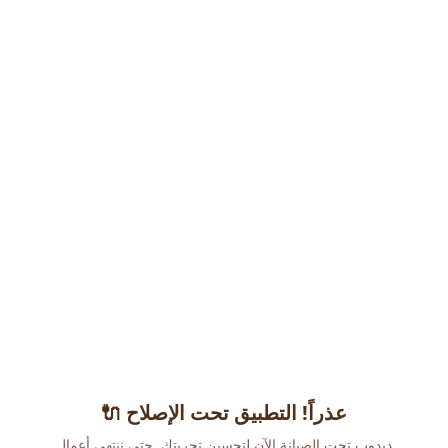
عذراً! التطبيق تحت الإصلاح 🔌
دبدوب تحت الصيانة الآن لتحسين تجربتك. حتى ننتهي أعمال