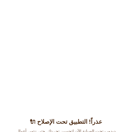
عذراً! التطبيق تحت الإصلاح 🔌
دبدوب تحت الصيانة الآن لتحسين تجربتك. حتى ننتهي أعمال