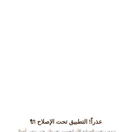
عذراً! التطبيق تحت الإصلاح 🔌
دبدوب تحت الصيانة الآن لتحسين تجربتك. حتى ننتهي أعمال