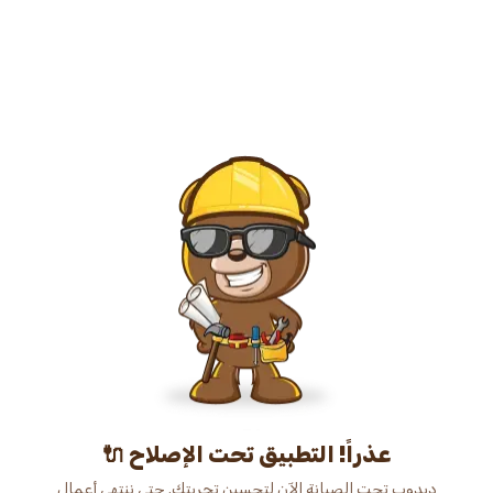
عذراً! التطبيق تحت الإصلاح 🔌
دبدوب تحت الصيانة الآن لتحسين تجربتك. حتى ننتهي أعمال