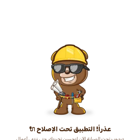
عذراً! التطبيق تحت الإصلاح 🔌
دبدوب تحت الصيانة الآن لتحسين تجربتك. حتى ننتهي أعمال