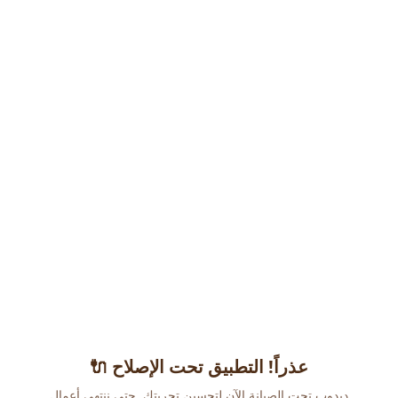
عذراً! التطبيق تحت الإصلاح 🔌
دبدوب تحت الصيانة الآن لتحسين تجربتك. حتى ننتهي أعمال