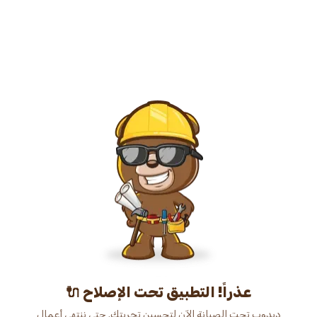
عذراً! التطبيق تحت الإصلاح 🔌
دبدوب تحت الصيانة الآن لتحسين تجربتك. حتى ننتهي أعمال