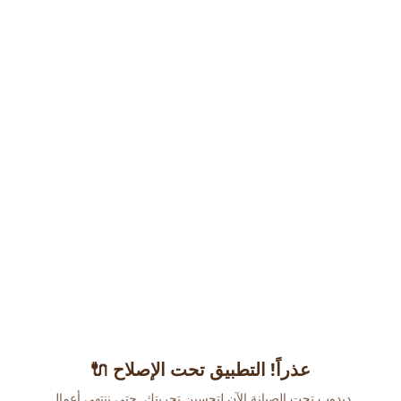
عذراً! التطبيق تحت الإصلاح 🔌
دبدوب تحت الصيانة الآن لتحسين تجربتك. حتى ننتهي أعمال