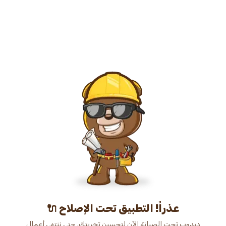
عذراً! التطبيق تحت الإصلاح 🔌
دبدوب تحت الصيانة الآن لتحسين تجربتك. حتى ننتهي أعمال