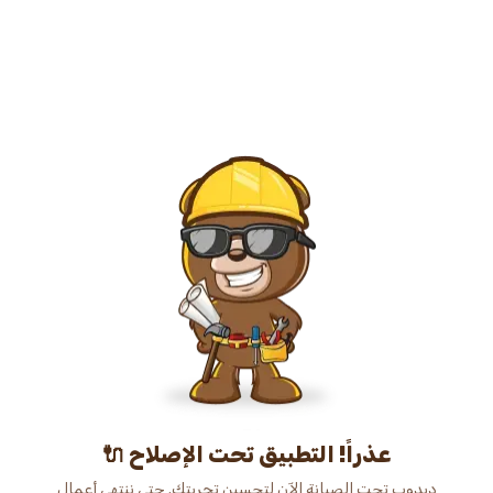
عذراً! التطبيق تحت الإصلاح 🔌
دبدوب تحت الصيانة الآن لتحسين تجربتك. حتى ننتهي أعمال