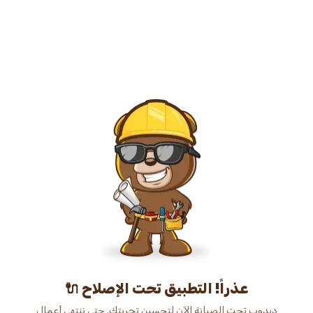
عذراً! التطبيق تحت الإصلاح 🔌
دبدوب تحت الصيانة الآن لتحسين تجربتك. حتى ننتهي أعمال