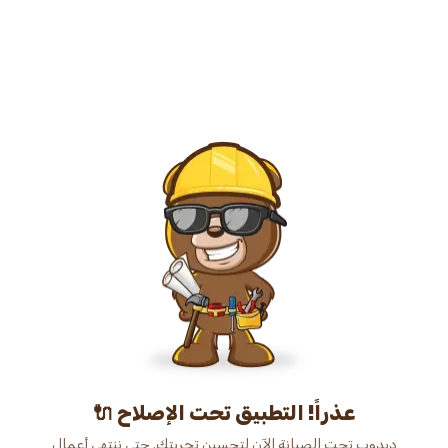
عذراً! التطبيق تحت الإصلاح 🔌
دبدوب تحت الصيانة الآن لتحسين تجربتك. حتى ننتهي أعمال