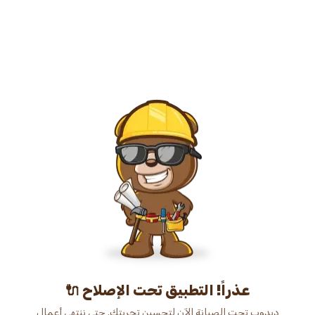
عذراً! التطبيق تحت الإصلاح 🔌
دبدوب تحت الصيانة الآن لتحسين تجربتك. حتى ننتهي أعمال