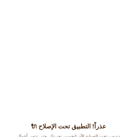
عذراً! التطبيق تحت الإصلاح 🔌
دبدوب تحت الصيانة الآن لتحسين تجربتك. حتى ننتهي أعمال